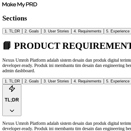
Sections
1
.
TL;DR
2
.
Goals
3
.
User Stories
4
.
Requirements
5
.
Experience
📘 PRODUCT REQUIREMENT
Nexus Umroh Platform adalah sistem desain dan produk digital terin
developer-ready. Produk ini membantu tim desain dan engineering be
admin dashboard.
1
.
TL;DR
2
.
Goals
3
.
User Stories
4
.
Requirements
5
.
Experience
TL;DR
Nexus Umroh Platform adalah sistem desain dan produk digital terin
developer-ready. Produk ini membantu tim desain dan engineering be