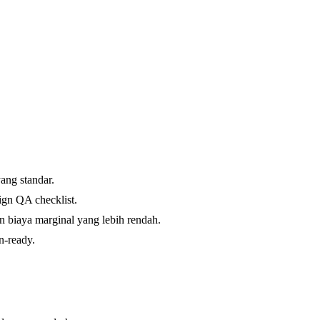
ang standar.
ign QA checklist.
n biaya marginal yang lebih rendah.
n-ready.