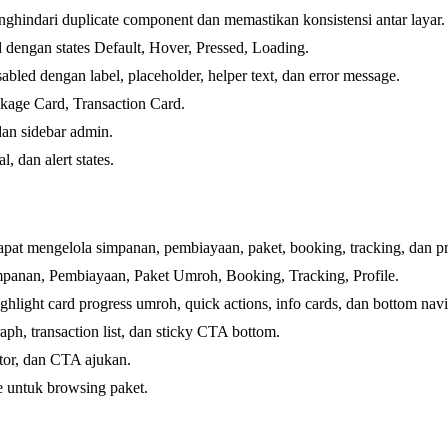
hindari duplicate component dan memastikan konsistensi antar layar.
 dengan states Default, Hover, Pressed, Loading.
abled dengan label, placeholder, helper text, dan error message.
ckage Card, Transaction Card.
dan sidebar admin.
 dan alert states.
pat mengelola simpanan, pembiayaan, paket, booking, tracking, dan pr
impanan, Pembiayaan, Paket Umroh, Booking, Tracking, Profile.
ight card progress umroh, quick actions, info cards, dan bottom navi
, transaction list, dan sticky CTA bottom.
ator, dan CTA ajukan.
le untuk browsing paket.