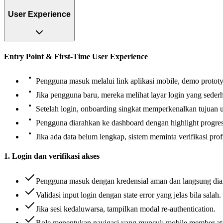
User Experience
Entry Point & First-Time User Experience
Pengguna masuk melalui link aplikasi mobile, demo prototyp
Jika pengguna baru, mereka melihat layar login yang sede
Setelah login, onboarding singkat memperkenalkan tujuan u
Pengguna diarahkan ke dashboard dengan highlight progres
Jika ada data belum lengkap, sistem meminta verifikasi prof
1. Login dan verifikasi akses
Pengguna masuk dengan kredensial aman dan langsung diar
Validasi input login dengan state error yang jelas bila salah.
Jika sesi kedaluwarsa, tampilkan modal re-authentication.
Role menentukan navigasi yang muncul: mobile member at