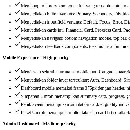
Membangun library komponen inti yang reusable untuk meng
Menyediakan button variants: Primary, Secondary, Disabled
Menyediakan input field variants: Default, Focus, Error, Dis
Menyediakan cards inti: Financial Card, Progress Card, Pa
Menyediakan navigasi: bottom navigation mobile, top bar, 
Menyediakan feedback components: toast notification, modal,
Mobile Experience · High priority
Mendesain seluruh alur utama mobile untuk anggota agar da
Menyediakan folder layar terstruktur: Auth, Dashboard, S
Dashboard mobile memakai frame 375px dengan header, highl
Simpanan Umroh menampilkan summary card, progress, graph
Pembiayaan menampilkan simulation card, eligibility indic
Paket Umroh menampilkan filter tabs dan card list scrollab
Admin Dashboard · Medium priority