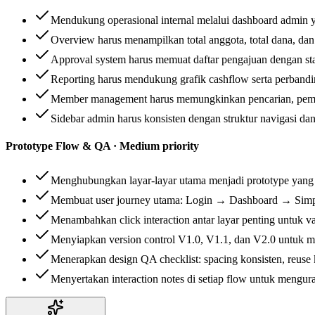
Mendukung operasional internal melalui dashboard admin y
Overview harus menampilkan total anggota, total dana, dan
Approval system harus memuat daftar pengajuan dengan st
Reporting harus mendukung grafik cashflow serta perband
Member management harus memungkinkan pencarian, peman
Sidebar admin harus konsisten dengan struktur navigasi dan 
Prototype Flow & QA · Medium priority
Menghubungkan layar-layar utama menjadi prototype yang d
Membuat user journey utama: Login → Dashboard → Simp
Menambahkan click interaction antar layar penting untuk val
Menyiapkan version control V1.0, V1.1, dan V2.0 untuk m
Menerapkan design QA checklist: spacing konsisten, reuse
Menyertakan interaction notes di setiap flow untuk mengura