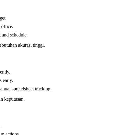
get.
office.
t and schedule.
butuhan akurasi tinggi.
ently.
 early.
anual spreadsheet tracking.
an keputusan.
.
up actions.