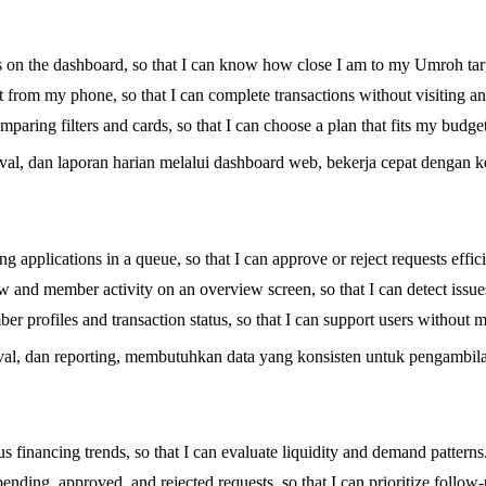
s on the dashboard, so that I can know how close I am to my Umroh tar
 from my phone, so that I can complete transactions without visiting an 
paring filters and cards, so that I can choose a plan that fits my budge
l, dan laporan harian melalui dashboard web, bekerja cepat dengan ke
pplications in a queue, so that I can approve or reject requests effici
and member activity on an overview screen, so that I can detect issues
profiles and transaction status, so that I can support users without m
val, dan reporting, membutuhkan data yang konsisten untuk pengambil
financing trends, so that I can evaluate liquidity and demand patterns
nding, approved, and rejected requests, so that I can prioritize follow-