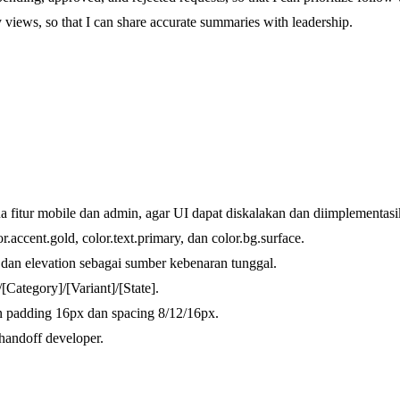
views, so that I can share accurate summaries with leadership.
 fitur mobile dan admin, agar UI dapat diskalakan dan diimplementasi
r.accent.gold, color.text.primary, dan color.bg.surface.
 dan elevation sebagai sumber kebenaran tunggal.
ategory]/[Variant]/[State].
padding 16px dan spacing 8/12/16px.
handoff developer.